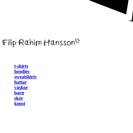
t-shirts
hoodies
sweatshirts
hattar
väskor
barn
skor
konst