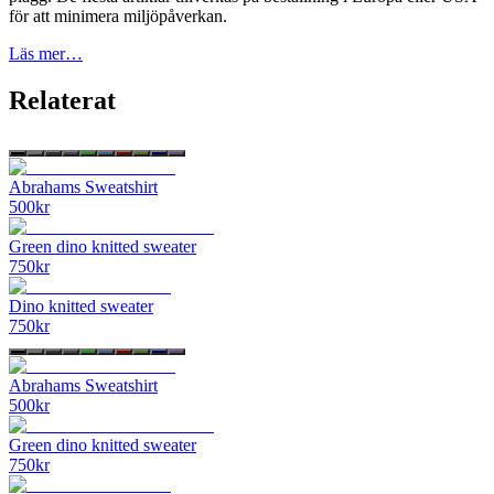
för att minimera miljöpåverkan.
Läs mer…
Relaterat
Abrahams Sweatshirt
500
kr
Green dino knitted sweater
750
kr
Dino knitted sweater
750
kr
Abrahams Sweatshirt
500
kr
Green dino knitted sweater
750
kr