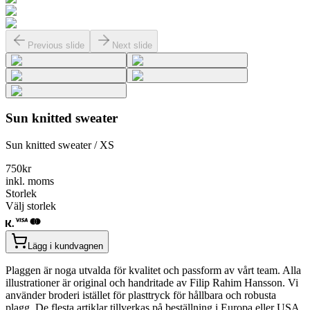
Previous slide
Next slide
Sun knitted sweater
Sun knitted sweater / XS
750
kr
inkl. moms
Storlek
Välj storlek
Lägg i kundvagnen
Plaggen är noga utvalda för kvalitet och passform av vårt team. Alla
illustrationer är original och handritade av Filip Rahim Hansson. Vi
använder broderi istället för plasttryck för hållbara och robusta
plagg. De flesta artiklar tillverkas på beställning i Europa eller USA