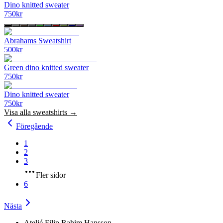
Dino knitted sweater
750
kr
Abrahams Sweatshirt
500
kr
Green dino knitted sweater
750
kr
Dino knitted sweater
750
kr
Visa alla
sweatshirts
→
Föregående
1
2
3
Fler sidor
6
Nästa
Ateljé Filip Rahim Hansson