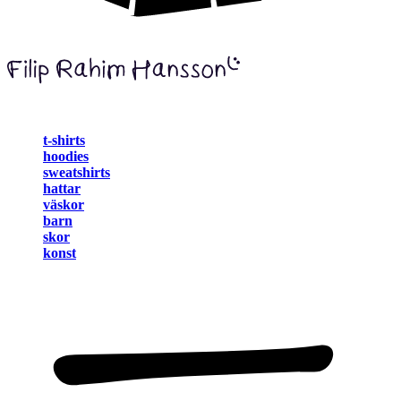
t-shirts
hoodies
sweatshirts
hattar
väskor
barn
skor
konst