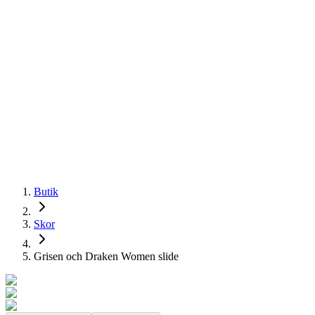
Butik
Skor
Grisen och Draken Women slide