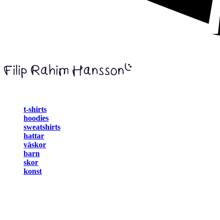
t-shirts
hoodies
sweatshirts
hattar
väskor
barn
skor
konst