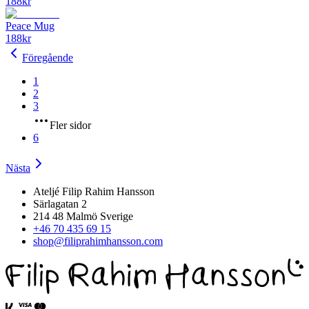
188
kr
Peace Mug
188
kr
Föregående
1
2
3
Fler sidor
6
Nästa
Ateljé Filip Rahim Hansson
Särlagatan 2
214 48 Malmö Sverige
+46 70 435 69 15
shop@filiprahimhansson.com