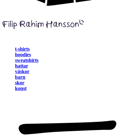
t-shirts
hoodies
sweatshirts
hattar
väskor
barn
skor
konst