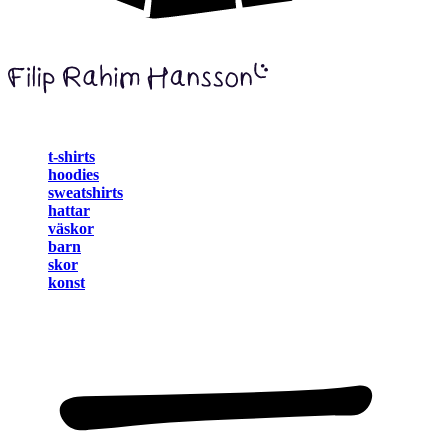
t-shirts
hoodies
sweatshirts
hattar
väskor
barn
skor
konst