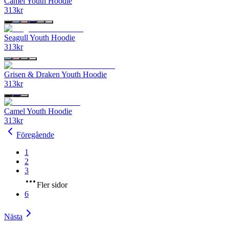
Camel Youth Hoodie
313
kr
Seagull Youth Hoodie
313
kr
Grisen & Draken Youth Hoodie
313
kr
Camel Youth Hoodie
313
kr
Föregående
1
2
3
Fler sidor
6
Nästa