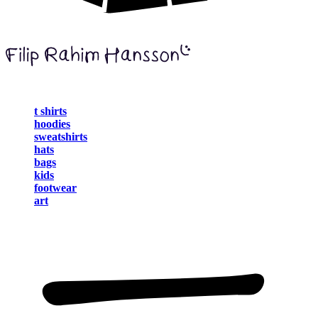
t shirts
hoodies
sweatshirts
hats
bags
kids
footwear
art