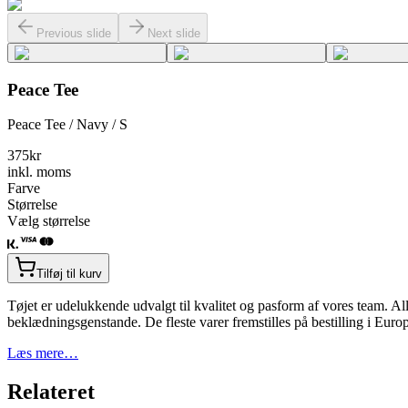
Previous slide
Next slide
Peace Tee
Peace Tee / Navy / S
375
kr
inkl. moms
Farve
Størrelse
Vælg størrelse
Tilføj til kurv
Tøjet er udelukkende udvalgt til kvalitet og pasform af vores team. Alle
beklædningsgenstande. De fleste varer fremstilles på bestilling i Eur
Læs mere…
Relateret