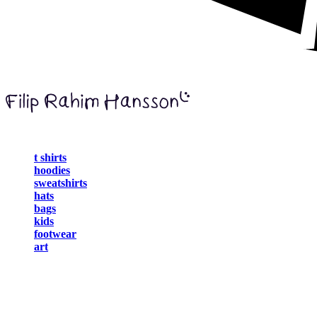
t shirts
hoodies
sweatshirts
hats
bags
kids
footwear
art