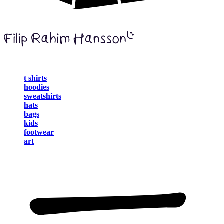
t shirts
hoodies
sweatshirts
hats
bags
kids
footwear
art