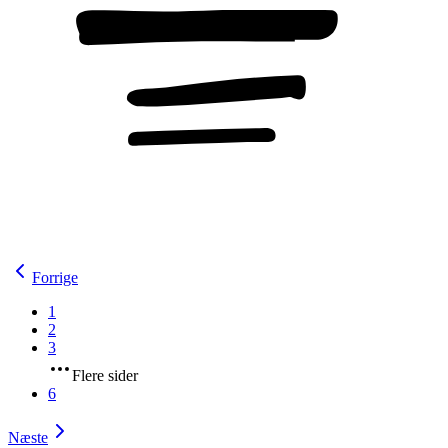
Forrige
1
2
3
Flere sider
6
Næste