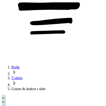
Butik
T-shirts
Grisen & draken t shirt