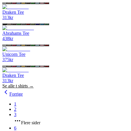
Draken Tee
313
kr
Abrahams Tee
438
kr
Unicorn Tee
375
kr
Draken Tee
313
kr
Se alle
t shirts
→
Forrige
1
2
3
Flere sider
6