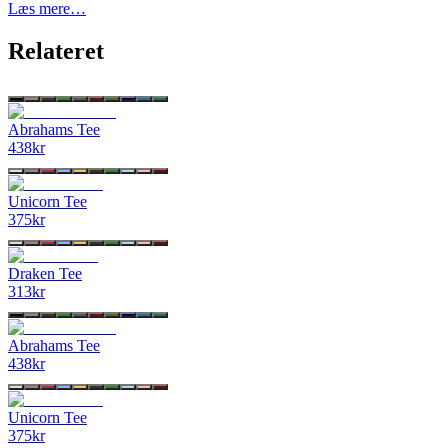
Læs mere…
Relateret
Abrahams Tee
438
kr
Unicorn Tee
375
kr
Draken Tee
313
kr
Abrahams Tee
438
kr
Unicorn Tee
375
kr