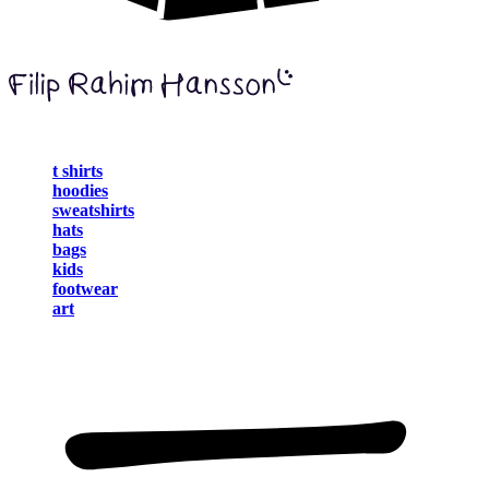
t shirts
hoodies
sweatshirts
hats
bags
kids
footwear
art