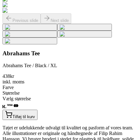
Previous slide
Next slide
Abrahams Tee
Abrahams Tee / Black / XL
438
kr
inkl. moms
Farve
Størrelse
Vælg størrelse
Tilføj til kurv
Tøjet er udelukkende udvalgt til kvalitet og pasform af vores team.
Alle illustrationer er originale og håndtegnede af Filip Rahim
Hansson. Vi bruger broderi i stedet for plasttryk til holdbare, solide