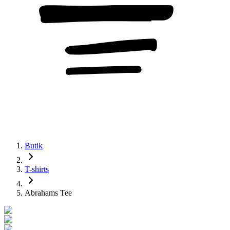
Butik
T-shirts
Abrahams Tee