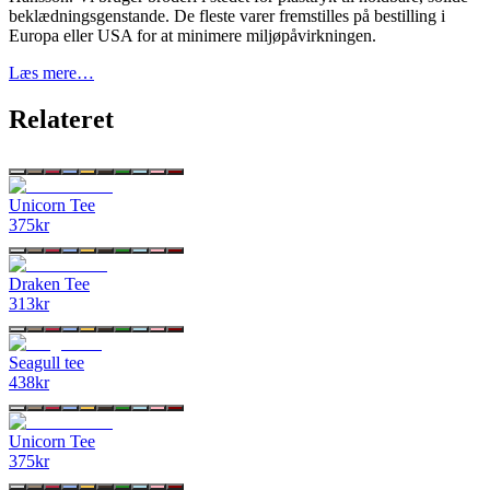
beklædningsgenstande. De fleste varer fremstilles på bestilling i
Europa eller USA for at minimere miljøpåvirkningen.
Læs mere…
Relateret
Unicorn Tee
375
kr
Draken Tee
313
kr
Seagull tee
438
kr
Unicorn Tee
375
kr