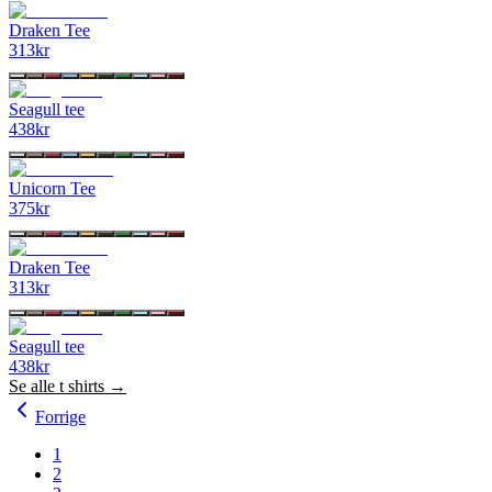
Draken Tee
313
kr
Seagull tee
438
kr
Unicorn Tee
375
kr
Draken Tee
313
kr
Seagull tee
438
kr
Se alle
t shirts
→
Forrige
1
2