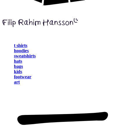
t shirts
hoodies
sweatshirts
hats
bags
kids
footwear
art