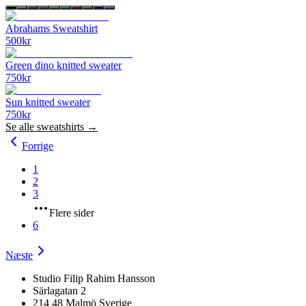
Abrahams Sweatshirt
500
kr
Green dino knitted sweater
750
kr
Sun knitted sweater
750
kr
Se alle
sweatshirts
→
Forrige
1
2
3
Flere sider
6
Næste
Studio Filip Rahim Hansson
Särlagatan 2
214 48 Malmö Sverige