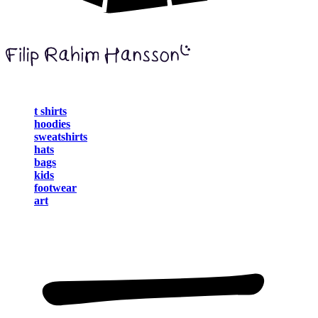
t shirts
hoodies
sweatshirts
hats
bags
kids
footwear
art