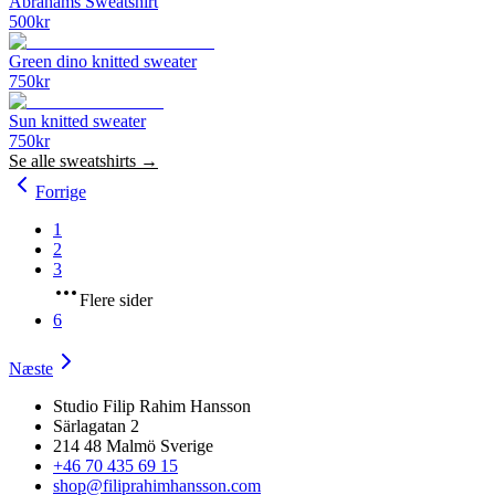
Abrahams Sweatshirt
500
kr
Green dino knitted sweater
750
kr
Sun knitted sweater
750
kr
Se alle
sweatshirts
→
Forrige
1
2
3
Flere sider
6
Næste
Studio Filip Rahim Hansson
Särlagatan 2
214 48 Malmö Sverige
+46 70 435 69 15
shop@filiprahimhansson.com