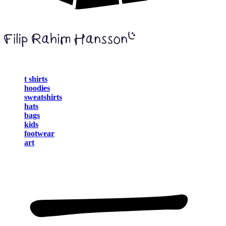
t shirts
hoodies
sweatshirts
hats
bags
kids
footwear
art