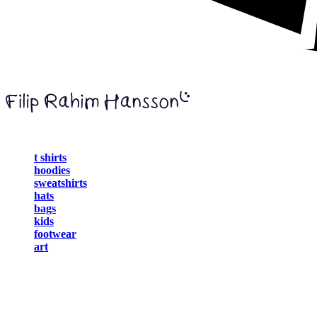
t shirts
hoodies
sweatshirts
hats
bags
kids
footwear
art