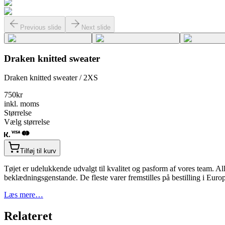
Previous slide
Next slide
Draken knitted sweater
Draken knitted sweater / 2XS
750
kr
inkl. moms
Størrelse
Vælg størrelse
Tilføj til kurv
Tøjet er udelukkende udvalgt til kvalitet og pasform af vores team. Alle
beklædningsgenstande. De fleste varer fremstilles på bestilling i Eur
Læs mere…
Relateret