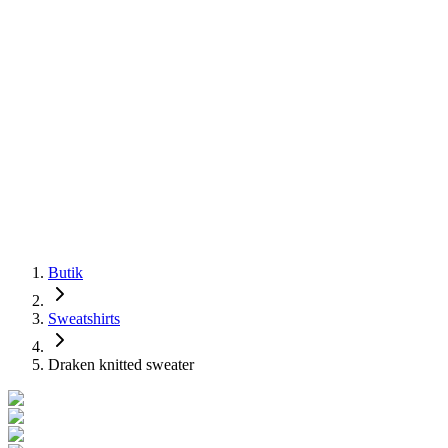
Butik
Sweatshirts
Draken knitted sweater