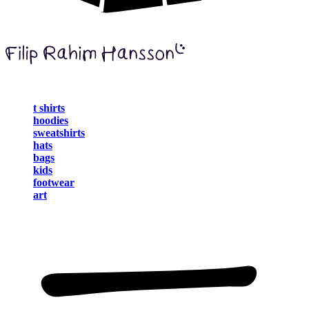
t shirts
hoodies
sweatshirts
hats
bags
kids
footwear
art