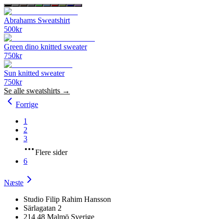
Abrahams Sweatshirt
500
kr
Green dino knitted sweater
750
kr
Sun knitted sweater
750
kr
Se alle
sweatshirts
→
Forrige
1
2
3
Flere sider
6
Næste
Studio Filip Rahim Hansson
Särlagatan 2
214 48 Malmö Sverige