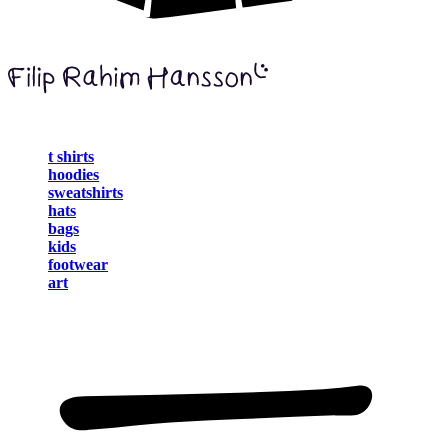
t shirts
hoodies
sweatshirts
hats
bags
kids
footwear
art