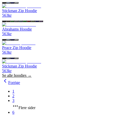
Stickman Zip Hoodie
563
kr
Abrahams Hoodie
563
kr
Peace Zip Hoodie
563
kr
Stickman Zip Hoodie
563
kr
Se alle
hoodies
→
Forrige
1
2
3
Flere sider
6