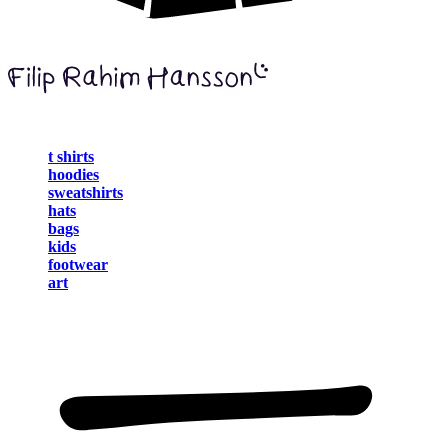
t shirts
hoodies
sweatshirts
hats
bags
kids
footwear
art