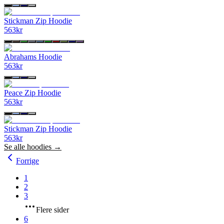
Stickman Zip Hoodie
563
kr
Abrahams Hoodie
563
kr
Peace Zip Hoodie
563
kr
Stickman Zip Hoodie
563
kr
Se alle
hoodies
→
Forrige
1
2
3
Flere sider
6