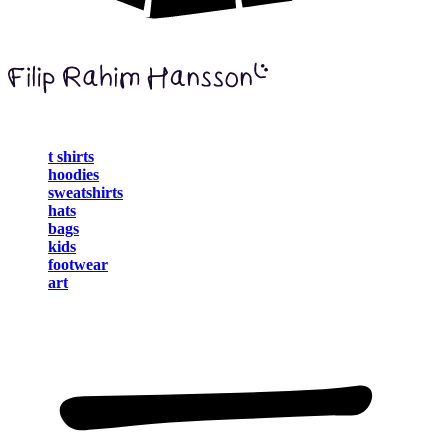
t shirts
hoodies
sweatshirts
hats
bags
kids
footwear
art