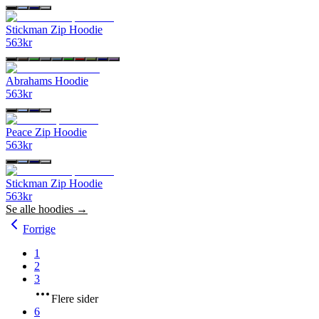
Stickman Zip Hoodie
563
kr
Abrahams Hoodie
563
kr
Peace Zip Hoodie
563
kr
Stickman Zip Hoodie
563
kr
Se alle
hoodies
→
Forrige
1
2
3
Flere sider
6