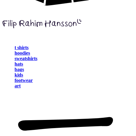
t shirts
hoodies
sweatshirts
hats
bags
kids
footwear
art