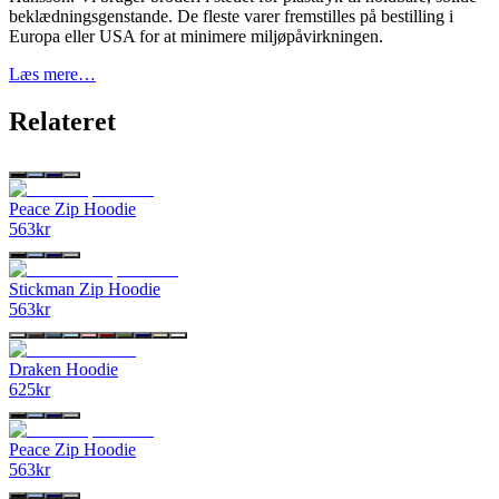
beklædningsgenstande. De fleste varer fremstilles på bestilling i
Europa eller USA for at minimere miljøpåvirkningen.
Læs mere…
Relateret
Peace Zip Hoodie
563
kr
Stickman Zip Hoodie
563
kr
Draken Hoodie
625
kr
Peace Zip Hoodie
563
kr