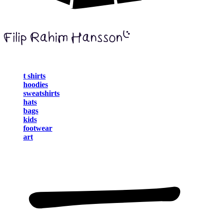
t shirts
hoodies
sweatshirts
hats
bags
kids
footwear
art