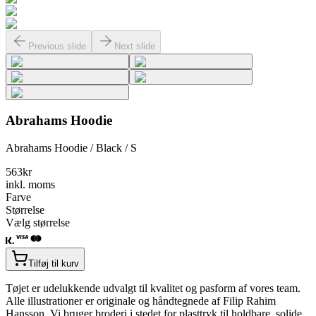
Previous slide
Next slide
Abrahams Hoodie
Abrahams Hoodie / Black / S
563
kr
inkl. moms
Farve
Størrelse
Vælg størrelse
Tilføj til kurv
Tøjet er udelukkende udvalgt til kvalitet og pasform af vores team.
Alle illustrationer er originale og håndtegnede af Filip Rahim
Hansson. Vi bruger broderi i stedet for plasttryk til holdbare, solide