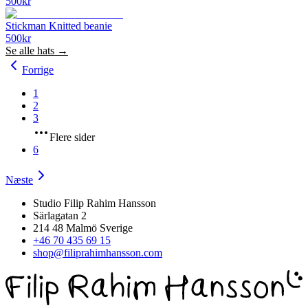
500
kr
Stickman Knitted beanie
500
kr
Se alle
hats
→
Forrige
1
2
3
Flere sider
6
Næste
Studio Filip Rahim Hansson
Särlagatan 2
214 48 Malmö Sverige
+46 70 435 69 15
shop@filiprahimhansson.com