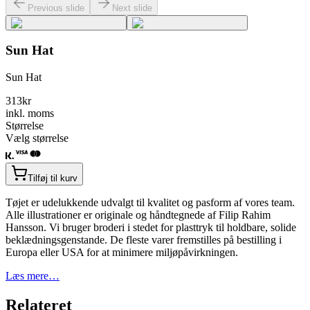
Previous slide
Next slide
Sun Hat
Sun Hat
313
kr
inkl. moms
Størrelse
Vælg størrelse
Tilføj til kurv
Tøjet er udelukkende udvalgt til kvalitet og pasform af vores team.
Alle illustrationer er originale og håndtegnede af Filip Rahim
Hansson. Vi bruger broderi i stedet for plasttryk til holdbare, solide
beklædningsgenstande. De fleste varer fremstilles på bestilling i
Europa eller USA for at minimere miljøpåvirkningen.
Læs mere…
Relateret