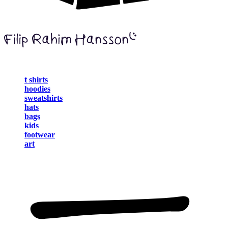
t shirts
hoodies
sweatshirts
hats
bags
kids
footwear
art