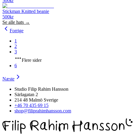
500
kr
Stickman Knitted beanie
500
kr
Se alle
hats
→
Forrige
1
2
3
Flere sider
6
Næste
Studio Filip Rahim Hansson
Särlagatan 2
214 48 Malmö Sverige
+46 70 435 69 15
shop@filiprahimhansson.com