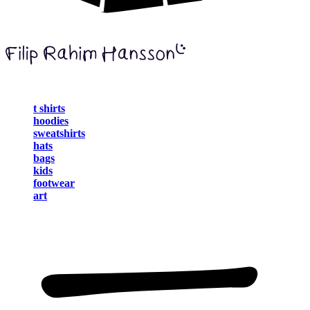
t shirts
hoodies
sweatshirts
hats
bags
kids
footwear
art