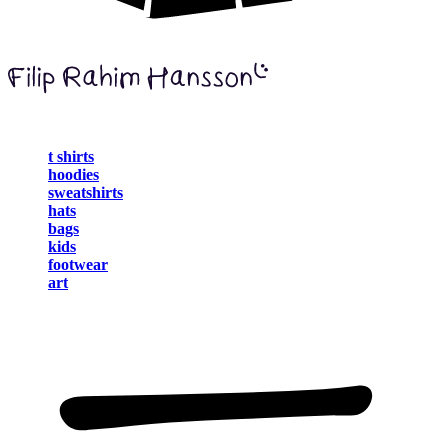
t shirts
hoodies
sweatshirts
hats
bags
kids
footwear
art