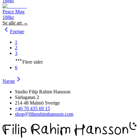
188
kr
Peace Mug
188
kr
Se alle
art
→
Forrige
1
2
3
Flere sider
6
Næste
Studio Filip Rahim Hansson
Särlagatan 2
214 48 Malmö Sverige
+46 70 435 69 15
shop@filiprahimhansson.com