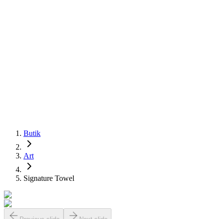
Butik
Art
Signature Towel