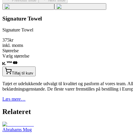
Previous slide
Next slide
Signature Towel
Signature Towel
375
kr
inkl. moms
Størrelse
Vælg størrelse
Tilføj til kurv
Tøjet er udelukkende udvalgt til kvalitet og pasform af vores team. Alle
beklædningsgenstande. De fleste varer fremstilles på bestilling i Eur
Læs mere…
Relateret
Abrahams Mug