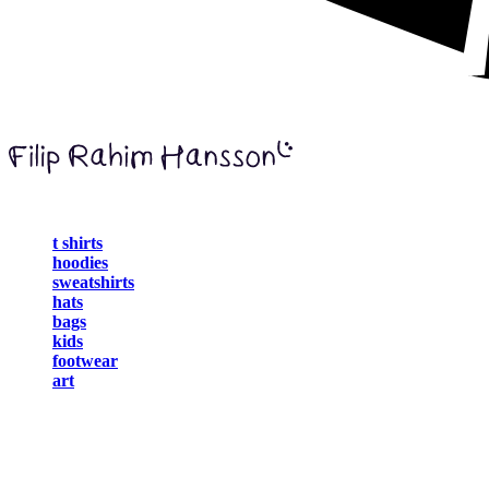
t shirts
hoodies
sweatshirts
hats
bags
kids
footwear
art