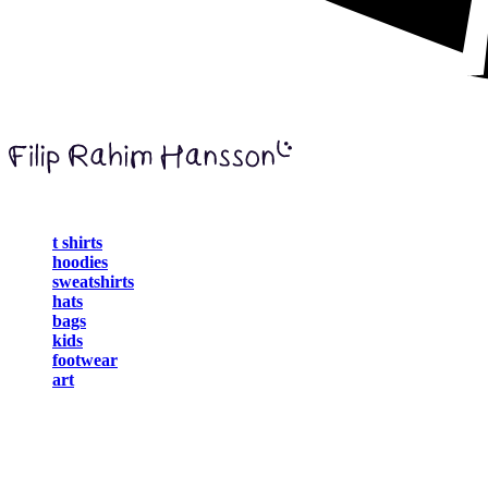
t shirts
hoodies
sweatshirts
hats
bags
kids
footwear
art