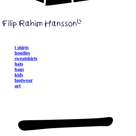
t shirts
hoodies
sweatshirts
hats
bags
kids
footwear
art