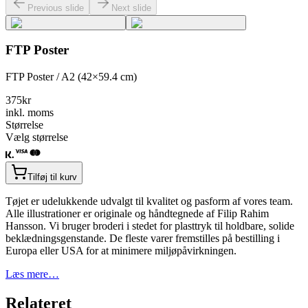
Previous slide
Next slide
FTP Poster
FTP Poster / A2 (42×59.4 cm)
375
kr
inkl. moms
Størrelse
Vælg størrelse
Tilføj til kurv
Tøjet er udelukkende udvalgt til kvalitet og pasform af vores team.
Alle illustrationer er originale og håndtegnede af Filip Rahim
Hansson. Vi bruger broderi i stedet for plasttryk til holdbare, solide
beklædningsgenstande. De fleste varer fremstilles på bestilling i
Europa eller USA for at minimere miljøpåvirkningen.
Læs mere…
Relateret