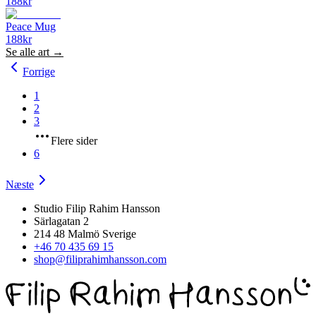
188
kr
Peace Mug
188
kr
Se alle
art
→
Forrige
1
2
3
Flere sider
6
Næste
Studio Filip Rahim Hansson
Särlagatan 2
214 48 Malmö Sverige
+46 70 435 69 15
shop@filiprahimhansson.com