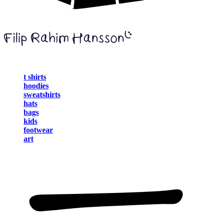
t shirts
hoodies
sweatshirts
hats
bags
kids
footwear
art