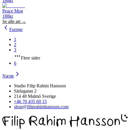
188
kr
Peace Mug
188
kr
Se alle
art
→
Forrige
1
2
3
Flere sider
6
Næste
Studio Filip Rahim Hansson
Särlagatan 2
214 48 Malmö Sverige
+46 70 435 69 15
shop@filiprahimhansson.com