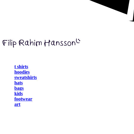
t shirts
hoodies
sweatshirts
hats
bags
kids
footwear
art