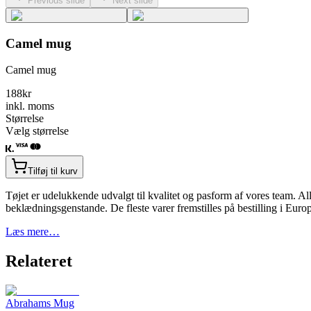
Previous slide
Next slide
Camel mug
Camel mug
188
kr
inkl. moms
Størrelse
Vælg størrelse
Tilføj til kurv
Tøjet er udelukkende udvalgt til kvalitet og pasform af vores team. Alle
beklædningsgenstande. De fleste varer fremstilles på bestilling i Eur
Læs mere…
Relateret
Abrahams Mug