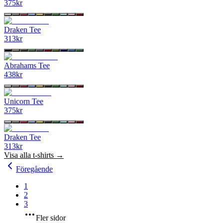
375
kr
Draken Tee
313
kr
Abrahams Tee
438
kr
Unicorn Tee
375
kr
Draken Tee
313
kr
Visa alla
t-shirts
→
Föregående
1
2
3
Fler sidor