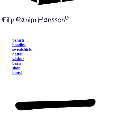
t-shirts
hoodies
sweatshirts
hattar
väskor
barn
skor
konst