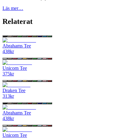
Läs mer…
Relaterat
Abrahams Tee
438
kr
Unicorn Tee
375
kr
Draken Tee
313
kr
Abrahams Tee
438
kr
Unicorn Tee