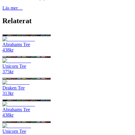
Läs mer…
Relaterat
Abrahams Tee
438
kr
Unicorn Tee
375
kr
Draken Tee
313
kr
Abrahams Tee
438
kr
Unicorn Tee