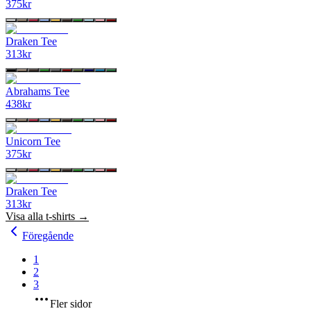
375
kr
Draken Tee
313
kr
Abrahams Tee
438
kr
Unicorn Tee
375
kr
Draken Tee
313
kr
Visa alla
t-shirts
→
Föregående
1
2
3
Fler sidor