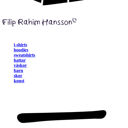
t-shirts
hoodies
sweatshirts
hattar
väskor
barn
skor
konst