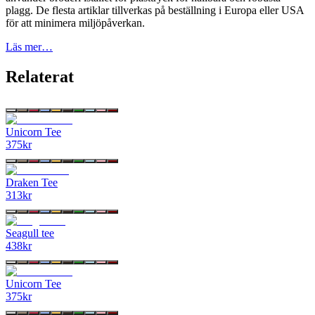
plagg. De flesta artiklar tillverkas på beställning i Europa eller USA
för att minimera miljöpåverkan.
Läs mer…
Relaterat
Unicorn Tee
375
kr
Draken Tee
313
kr
Seagull tee
438
kr
Unicorn Tee
375
kr