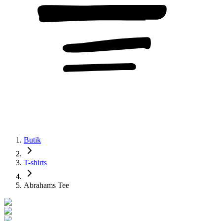
Butik
T-shirts
Abrahams Tee