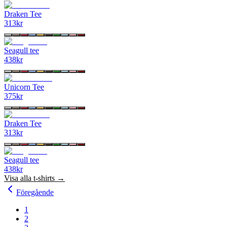
Draken Tee
313
kr
Seagull tee
438
kr
Unicorn Tee
375
kr
Draken Tee
313
kr
Seagull tee
438
kr
Visa alla
t-shirts
→
Föregående
1
2