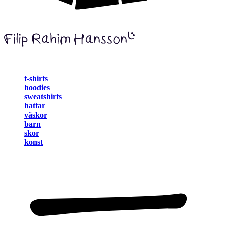
t-shirts
hoodies
sweatshirts
hattar
väskor
barn
skor
konst