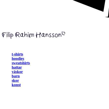
t-shirts
hoodies
sweatshirts
hattar
väskor
barn
skor
konst