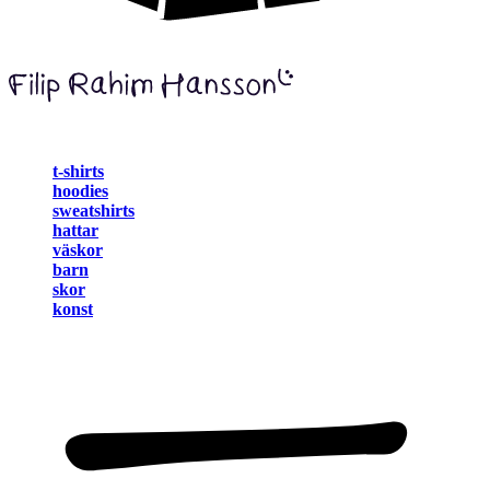
t-shirts
hoodies
sweatshirts
hattar
väskor
barn
skor
konst