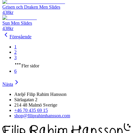
Grisen och Draken Men Slides
438
kr
Sun Men Slides
438
kr
Föregående
1
2
3
Fler sidor
6
Nästa
Ateljé Filip Rahim Hansson
Särlagatan 2
214 48 Malmö Sverige
+46 70 435 69 15
shop@filiprahimhansson.com