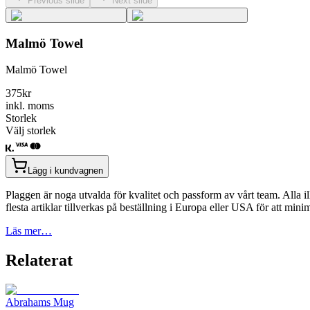
Previous slide
Next slide
Malmö Towel
Malmö Towel
375
kr
inkl. moms
Storlek
Välj storlek
Lägg i kundvagnen
Plaggen är noga utvalda för kvalitet och passform av vårt team. Alla il
flesta artiklar tillverkas på beställning i Europa eller USA för att min
Läs mer…
Relaterat
Abrahams Mug