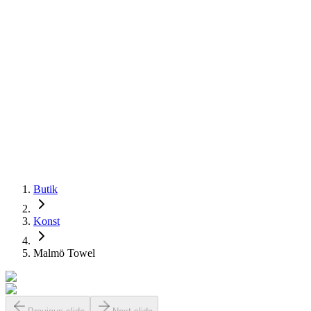
Butik
Konst
Malmö Towel