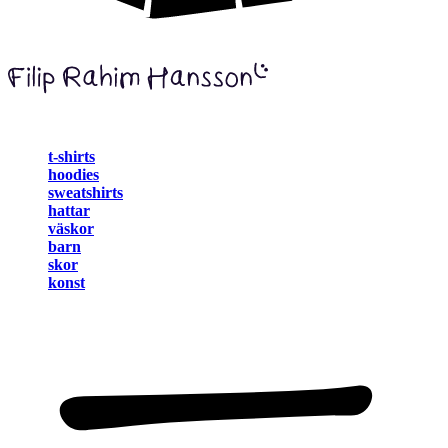
t-shirts
hoodies
sweatshirts
hattar
väskor
barn
skor
konst