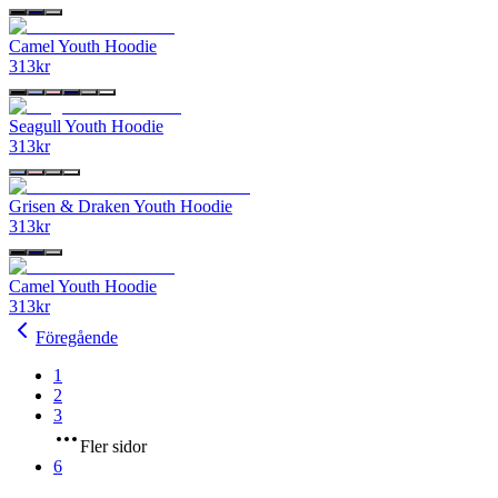
Camel Youth Hoodie
313
kr
Seagull Youth Hoodie
313
kr
Grisen & Draken Youth Hoodie
313
kr
Camel Youth Hoodie
313
kr
Föregående
1
2
3
Fler sidor
6