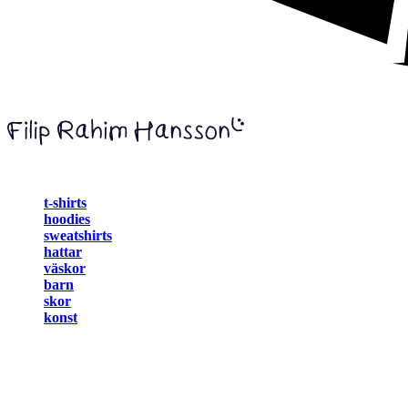
t-shirts
hoodies
sweatshirts
hattar
väskor
barn
skor
konst