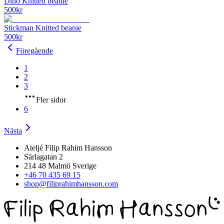
Dino Knitted beanie
500
kr
Stickman Knitted beanie
500
kr
Föregående
1
2
3
Fler sidor
6
Nästa
Ateljé Filip Rahim Hansson
Särlagatan 2
214 48 Malmö Sverige
+46 70 435 69 15
shop@filiprahimhansson.com