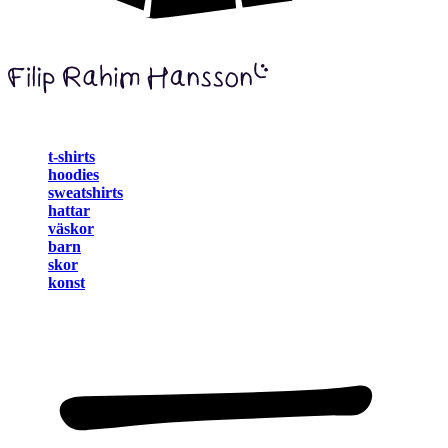
t-shirts
hoodies
sweatshirts
hattar
väskor
barn
skor
konst