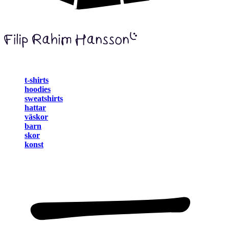
t-shirts
hoodies
sweatshirts
hattar
väskor
barn
skor
konst