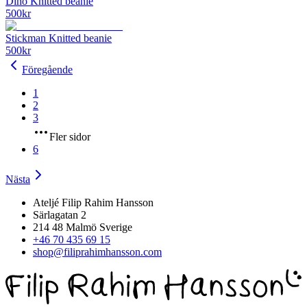
Dino Knitted beanie
500
kr
Stickman Knitted beanie
500
kr
Föregående
1
2
3
Fler sidor
6
Nästa
Ateljé Filip Rahim Hansson
Särlagatan 2
214 48 Malmö Sverige
+46 70 435 69 15
shop@filiprahimhansson.com