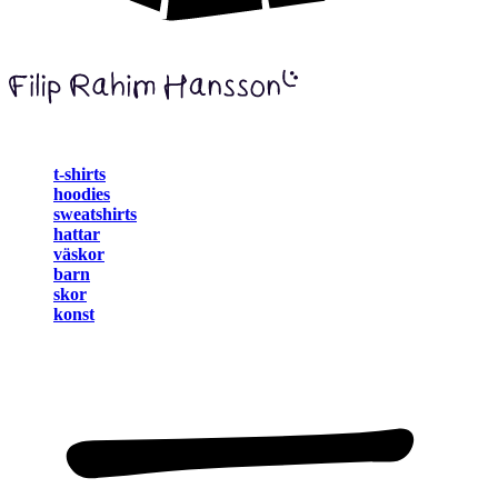
t-shirts
hoodies
sweatshirts
hattar
väskor
barn
skor
konst