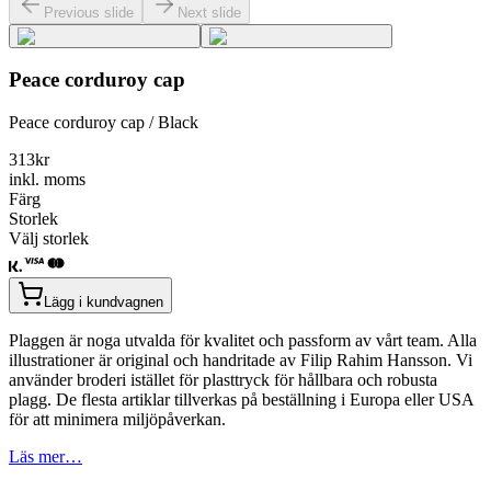
Previous slide
Next slide
Peace corduroy cap
Peace corduroy cap / Black
313
kr
inkl. moms
Färg
Storlek
Välj storlek
Lägg i kundvagnen
Plaggen är noga utvalda för kvalitet och passform av vårt team. Alla
illustrationer är original och handritade av Filip Rahim Hansson. Vi
använder broderi istället för plasttryck för hållbara och robusta
plagg. De flesta artiklar tillverkas på beställning i Europa eller USA
för att minimera miljöpåverkan.
Läs mer…