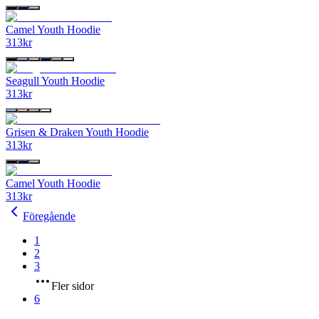
Camel Youth Hoodie
313
kr
Seagull Youth Hoodie
313
kr
Grisen & Draken Youth Hoodie
313
kr
Camel Youth Hoodie
313
kr
Föregående
1
2
3
Fler sidor
6