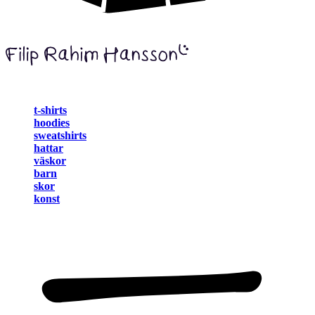
t-shirts
hoodies
sweatshirts
hattar
väskor
barn
skor
konst