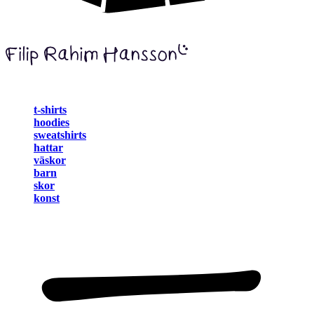
t-shirts
hoodies
sweatshirts
hattar
väskor
barn
skor
konst