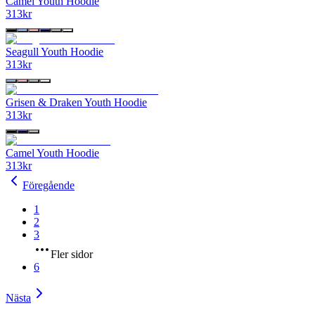
Camel Youth Hoodie
313
kr
Seagull Youth Hoodie
313
kr
Grisen & Draken Youth Hoodie
313
kr
Camel Youth Hoodie
313
kr
Föregående
1
2
3
Fler sidor
6
Nästa