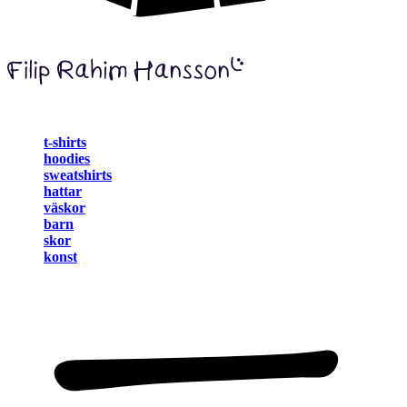
t-shirts
hoodies
sweatshirts
hattar
väskor
barn
skor
konst