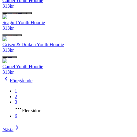
Camel Youth Hoodie
313
kr
Seagull Youth Hoodie
313
kr
Grisen & Draken Youth Hoodie
313
kr
Camel Youth Hoodie
313
kr
Föregående
1
2
3
Fler sidor
6
Nästa