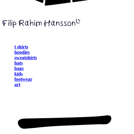
t shirts
hoodies
sweatshirts
hats
bags
kids
footwear
art