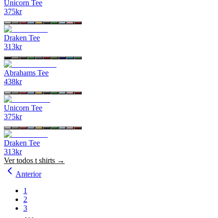
Unicorn Tee
375
kr
Draken Tee
313
kr
Abrahams Tee
438
kr
Unicorn Tee
375
kr
Draken Tee
313
kr
Ver todos
t shirts
→
Anterior
1
2
3