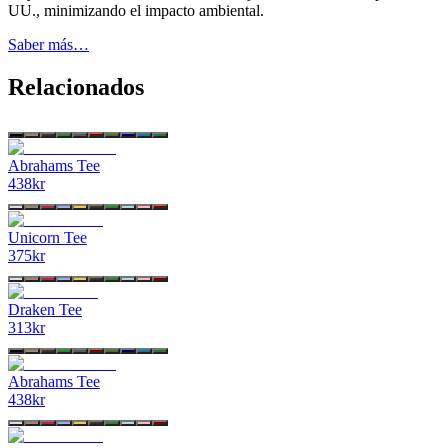
UU., minimizando el impacto ambiental.
Saber más…
Relacionados
Abrahams Tee
438
kr
Unicorn Tee
375
kr
Draken Tee
313
kr
Abrahams Tee
438
kr