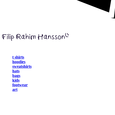
t shirts
hoodies
sweatshirts
hats
bags
kids
footwear
art