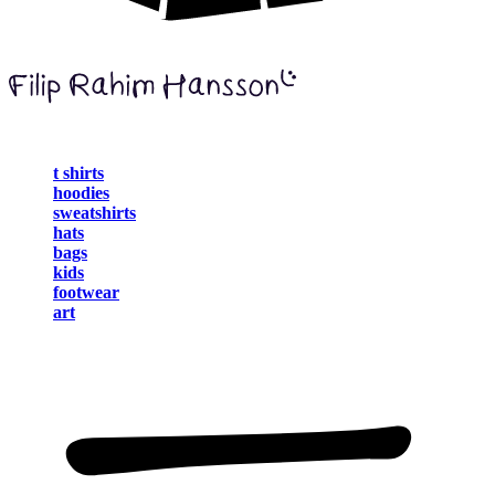
t shirts
hoodies
sweatshirts
hats
bags
kids
footwear
art