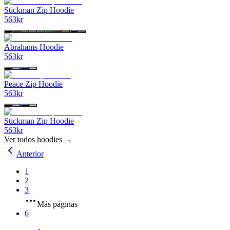
Stickman Zip Hoodie
563
kr
Abrahams Hoodie
563
kr
Peace Zip Hoodie
563
kr
Stickman Zip Hoodie
563
kr
Ver todos
hoodies
→
Anterior
1
2
3
Más páginas
6