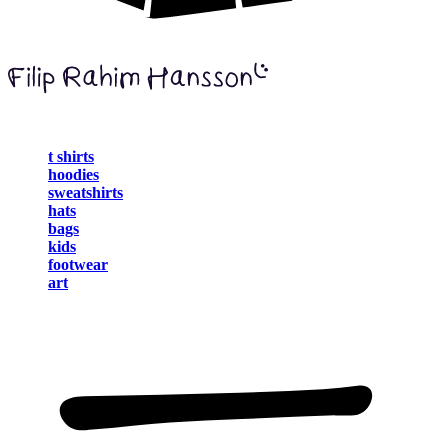
t shirts
hoodies
sweatshirts
hats
bags
kids
footwear
art