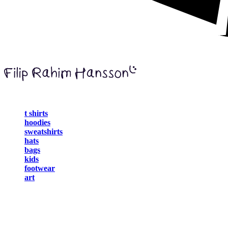
t shirts
hoodies
sweatshirts
hats
bags
kids
footwear
art