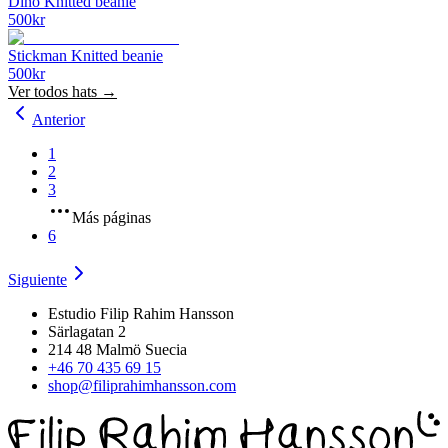
Dino Knitted beanie
500
kr
Stickman Knitted beanie
500
kr
Ver todos
hats
→
Anterior
1
2
3
Más páginas
6
Siguiente
Estudio Filip Rahim Hansson
Särlagatan 2
214 48 Malmö Suecia
+46 70 435 69 15
shop@filiprahimhansson.com