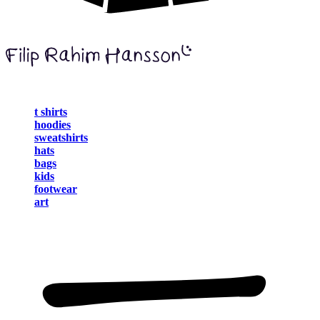
t shirts
hoodies
sweatshirts
hats
bags
kids
footwear
art