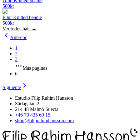
Dino Knitted beanie
500
kr
Filur Knitted beanie
500
kr
Ver todos
hats
→
Anterior
1
2
3
Más páginas
6
Siguiente
Estudio Filip Rahim Hansson
Särlagatan 2
214 48 Malmö Suecia
+46 70 435 69 15
shop@filiprahimhansson.com