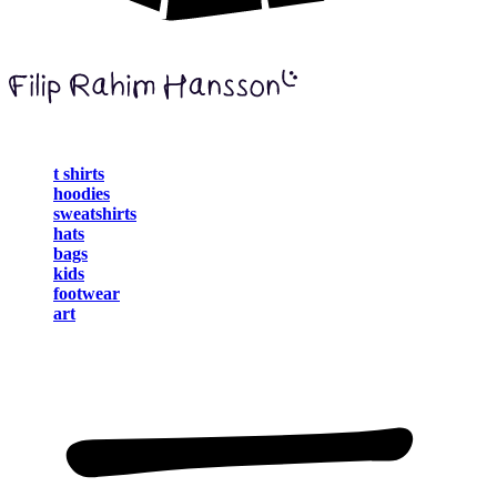
t shirts
hoodies
sweatshirts
hats
bags
kids
footwear
art