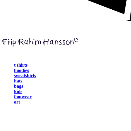
t shirts
hoodies
sweatshirts
hats
bags
kids
footwear
art