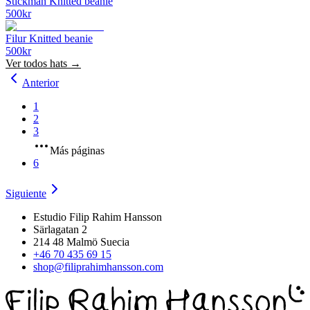
Stickman Knitted beanie
500
kr
Filur Knitted beanie
500
kr
Ver todos
hats
→
Anterior
1
2
3
Más páginas
6
Siguiente
Estudio Filip Rahim Hansson
Särlagatan 2
214 48 Malmö Suecia
+46 70 435 69 15
shop@filiprahimhansson.com