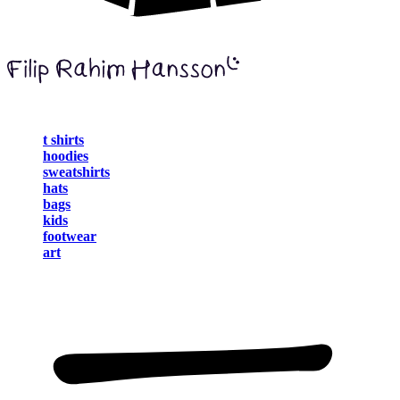
t shirts
hoodies
sweatshirts
hats
bags
kids
footwear
art